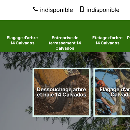
indisponible
indisponible
Elagage d'arbre
Entreprise de
Etetage d'arbre
P
14 Calvados
terrassement 14
14 Calvados
Calvados
 d'arbres
Dessouchage arbre
Elagage d'a
lvados
et haie 14 Calvados
Calvad