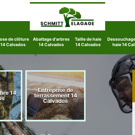
ose de clôture
Abattage d'arbres
Taille de haie
Dessouchage 
14 Calvados
14 Calvados
14 Calvados
haie 14 Ca
Entreprise de
rbre 14
Etetage d'arbre
terrassement 14
os
Calvados
Calvados