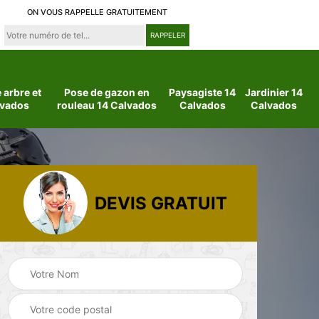
ON VOUS RAPPELLE GRATUITEMENT
arbre et
Pose de gazon en
Paysagiste 14
Jardinier 14
lvados
rouleau 14 Calvados
Calvados
Calvados
DEVIS GRATUIT
 14
Jardinier 14
Paysagiste 14
Calvados
Calvados