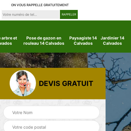
ON VOUS RAPPELLE GRATUITEMENT
arbre et
Pose de gazon en
Paysagiste 14
Jardinier 14
lvados
rouleau 14 Calvados
Calvados
Calvados
DEVIS GRATUIT
 14
Jardinier 14
Paysagiste 14
Calvados
Calvados