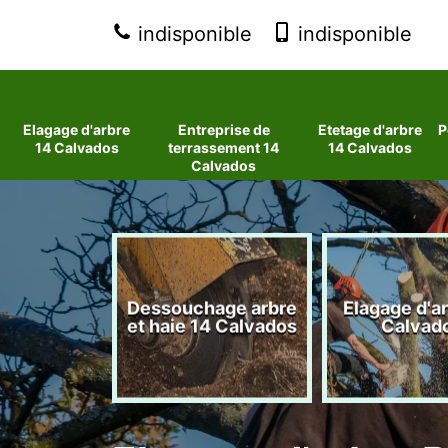
indisponible
indisponible
Elagage d'arbre
Entreprise de
Etetage d'arbre
P
14 Calvados
terrassement 14
14 Calvados
Calvados
 d'arbres
Dessouchage arbre
Elagage d'a
lvados
et haie 14 Calvados
Calvad