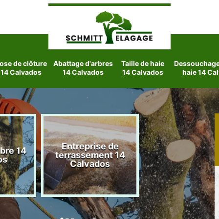
ose de clôture
Abattage d'arbres
Taille de haie
Dessouchage 
14 Calvados
14 Calvados
14 Calvados
haie 14 Ca
Entreprise de
rbre 14
Etetage d'arbre
terrassement 14
os
Calvados
Calvados