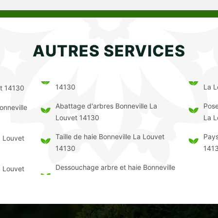
AUTRES SERVICES
14130
La L
et 14130
Abattage d'arbres Bonneville La
Pose
onneville
Louvet 14130
La L
Taille de haie Bonneville La Louvet
Pays
a Louvet
14130
141
Dessouchage arbre et haie Bonneville
a Louvet