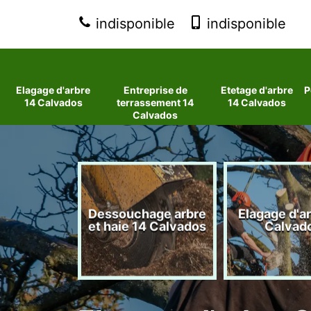
indisponible
indisponible
Elagage d'arbre
Entreprise de
Etetage d'arbre
P
14 Calvados
terrassement 14
14 Calvados
Calvados
 d'arbres
Dessouchage arbre
Elagage d'a
lvados
et haie 14 Calvados
Calvad