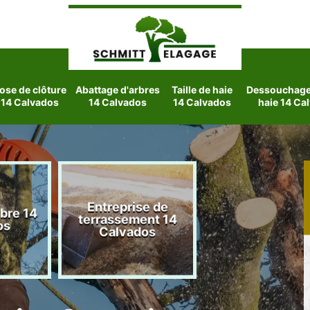
ose de clôture
Abattage d'arbres
Taille de haie
Dessouchage 
14 Calvados
14 Calvados
14 Calvados
haie 14 Ca
Entreprise de
rbre 14
Etetage d'arbre
terrassement 14
os
Calvados
Calvados