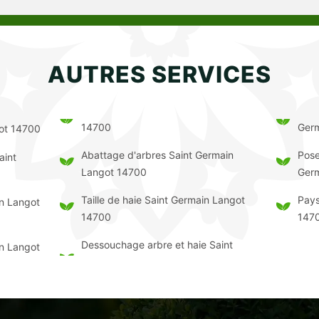
AUTRES SERVICES
14700
Ger
got 14700
Abattage d'arbres Saint Germain
Pose
aint
Langot 14700
Ger
Taille de haie Saint Germain Langot
Pays
in Langot
14700
147
Dessouchage arbre et haie Saint
in Langot