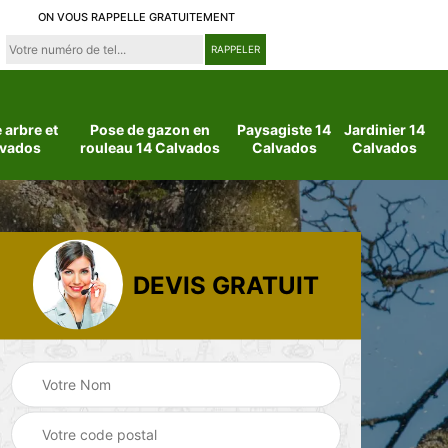
ON VOUS RAPPELLE GRATUITEMENT
arbre et
Pose de gazon en
Paysagiste 14
Jardinier 14
lvados
rouleau 14 Calvados
Calvados
Calvados
DEVIS GRATUIT
 14
Jardinier 14
Paysagiste 14
Calvados
Calvados