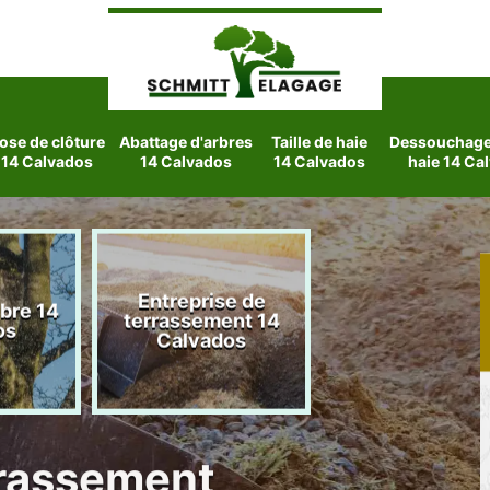
ose de clôture
Abattage d'arbres
Taille de haie
Dessouchage 
14 Calvados
14 Calvados
14 Calvados
haie 14 Ca
Entreprise de
rbre 14
Etetage d'arbre
terrassement 14
os
Calvados
Calvados
rrassement