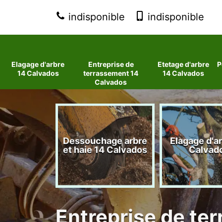
indisponible
indisponible
Elagage d'arbre
Entreprise de
Etetage d'arbre
P
14 Calvados
terrassement 14
14 Calvados
Calvados
 d'arbres
Dessouchage arbre
Elagage d'a
lvados
et haie 14 Calvados
Calvad
Entreprise de te