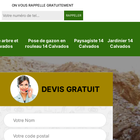
ON VOUS RAPPELLE GRATUITEMENT
arbre et
Pose de gazon en
Paysagiste 14
Jardinier 14
lvados
rouleau 14 Calvados
Calvados
Calvados
DEVIS GRATUIT
 14
Jardinier 14
Paysagiste 14
Calvados
Calvados