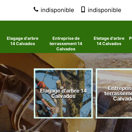
indisponible
indisponible
Elagage d'arbre
Entreprise de
Etetage d'arbre
P
14 Calvados
terrassement 14
14 Calvados
Calvados
Entrepris
age arbre
Elagage d'arbre 14
terrasseme
4 Calvados
Calvados
Calvad