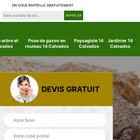
ON VOUS RAPPELLE GRATUITEMENT
arbre et
Pose de gazon en
Paysagiste 14
Jardinier 14
lvados
rouleau 14 Calvados
Calvados
Calvados
DEVIS GRATUIT
Paysagiste 14
Pose de clôture 14
Calvados
Calvados