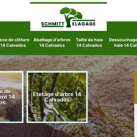
ose de clôture
Abattage d'arbres
Taille de haie
Dessouchage 
14 Calvados
14 Calvados
14 Calvados
haie 14 Ca
e de
Etetage d'arbre 14
Jardinier 14
nt 14
Calvados
Calvados
os