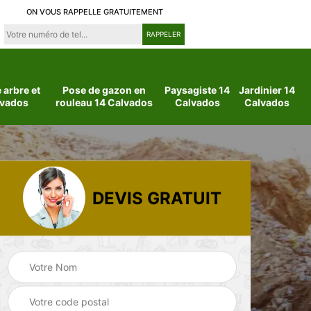
ON VOUS RAPPELLE GRATUITEMENT
arbre et
Pose de gazon en
Paysagiste 14
Jardinier 14
lvados
rouleau 14 Calvados
Calvados
Calvados
DEVIS GRATUIT
 14
Jardinier 14
Paysagiste 14
Calvados
Calvados