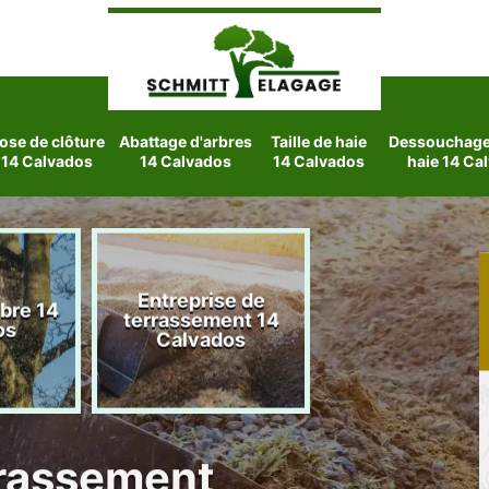
ose de clôture
Abattage d'arbres
Taille de haie
Dessouchage 
14 Calvados
14 Calvados
14 Calvados
haie 14 Ca
Entreprise de
rbre 14
Etetage d'arbre
terrassement 14
os
Calvados
Calvados
rrassement