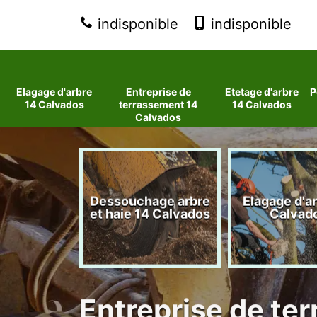
indisponible
indisponible
Elagage d'arbre
Entreprise de
Etetage d'arbre
P
14 Calvados
terrassement 14
14 Calvados
Calvados
 d'arbres
Dessouchage arbre
Elagage d'a
lvados
et haie 14 Calvados
Calvad
Entreprise de te