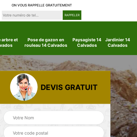
ON VOUS RAPPELLE GRATUITEMENT
arbre et
Pose de gazon en
Paysagiste 14
Jardinier 14
lvados
rouleau 14 Calvados
Calvados
Calvados
DEVIS GRATUIT
 14
Jardinier 14
Paysagiste 14
Calvados
Calvados