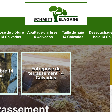
ose de clôture
Abattage d'arbres
Taille de haie
Dessouchage 
14 Calvados
14 Calvados
14 Calvados
haie 14 Ca
Entreprise de
rbre 14
Etetage d'arbre
terrassement 14
os
Calvados
Calvados
rrassement