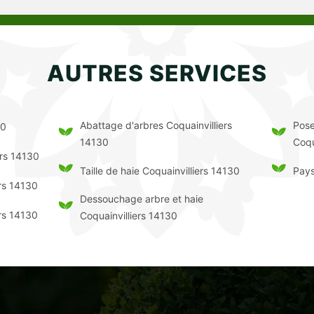
AUTRES SERVICES
Abattage d'arbres Coquainvilliers
Pose
30
14130
Coqu
ers 14130
Taille de haie Coquainvilliers 14130
Pays
ers 14130
Dessouchage arbre et haie
ers 14130
Coquainvilliers 14130