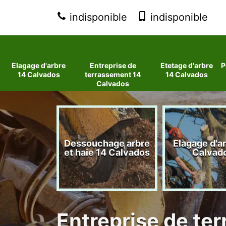
indisponible
indisponible
Elagage d'arbre
Entreprise de
Etetage d'arbre
P
14 Calvados
terrassement 14
14 Calvados
Calvados
 d'arbres
Dessouchage arbre
Elagage d'a
lvados
et haie 14 Calvados
Calvad
Entreprise de te