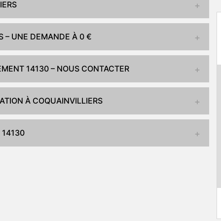
IERS
S – UNE DEMANDE À 0 €
EMENT 14130 – NOUS CONTACTER
ATION À COQUAINVILLIERS
 14130