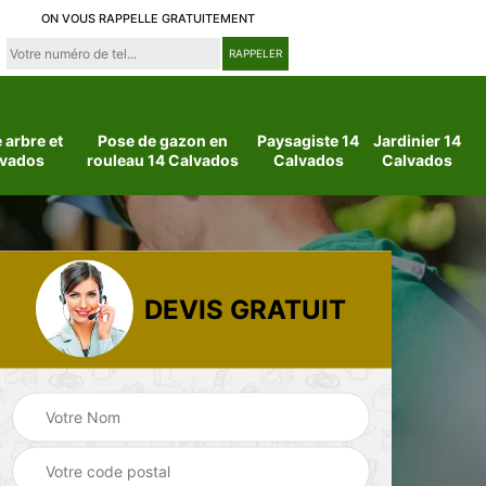
ON VOUS RAPPELLE GRATUITEMENT
arbre et
Pose de gazon en
Paysagiste 14
Jardinier 14
lvados
rouleau 14 Calvados
Calvados
Calvados
DEVIS GRATUIT
 14
Jardinier 14
Paysagiste 14
Calvados
Calvados