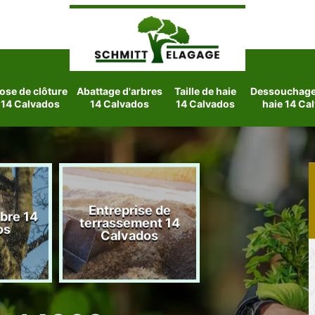
ose de clôture
Abattage d'arbres
Taille de haie
Dessouchage 
14 Calvados
14 Calvados
14 Calvados
haie 14 Ca
Entreprise de
rbre 14
Etetage d'arbre
terrassement 14
os
Calvados
Calvados