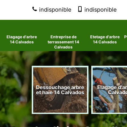
indisponible
indisponible
Elagage d'arbre
Entreprise de
Etetage d'arbre
P
14 Calvados
terrassement 14
14 Calvados
Calvados
 d'arbres
Dessouchage arbre
Elagage d'a
lvados
et haie 14 Calvados
Calvad