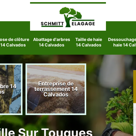
ose de clôture
Abattage d'arbres
Taille de haie
Dessouchage 
14 Calvados
14 Calvados
14 Calvados
haie 14 Ca
Entreprise de
rbre 14
Etetage d'arbre
terrassement 14
os
Calvados
Calvados
ille Sur Touques