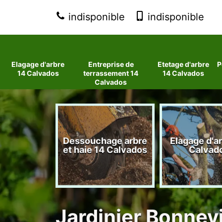
indisponible
indisponible
Elagage d'arbre
Entreprise de
Etetage d'arbre
P
14 Calvados
terrassement 14
14 Calvados
Calvados
 d'arbres
Dessouchage arbre
Elagage d'a
lvados
et haie 14 Calvados
Calvad
Jardinier Bonnev