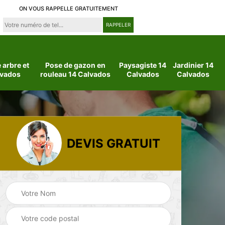
ON VOUS RAPPELLE GRATUITEMENT
arbre et
Pose de gazon en
Paysagiste 14
Jardinier 14
lvados
rouleau 14 Calvados
Calvados
Calvados
DEVIS GRATUIT
 14
Jardinier 14
Paysagiste 14
Calvados
Calvados