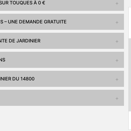
 SUR TOUQUES À 0 €
ES – UNE DEMANDE GRATUITE
TE DE JARDINIER
ONS
NIER DU 14800