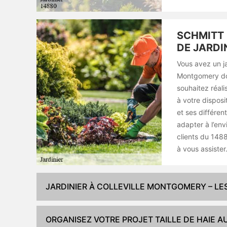
SCHMITT 
DE JARDI
Vous avez un ja
Montgomery don
souhaitez réali
à votre dispos
et ses différe
adapter à l’en
clients du 148
à vous assister
JARDINIER À COLLEVILLE MONTGOMERY – L
ORGANISEZ VOTRE PROJET TAILLE DE HAIE A