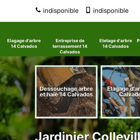
indisponible
indisponible
Elagage d'arbre
Entreprise de
Etetage d'arbre
P
14 Calvados
terrassement 14
14 Calvados
Calvados
 d'arbres
Dessouchage arbre
Elagage d'a
lvados
et haie 14 Calvados
Calvad
Jardinier Collev