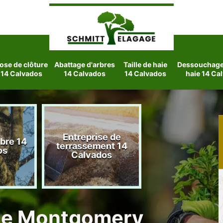
ose de clôture
Abattage d'arbres
Taille de haie
Dessouchage 
14 Calvados
14 Calvados
14 Calvados
haie 14 Ca
Entreprise de
rbre 14
Etetage d'arbre
terrassement 14
os
Calvados
Calvados
ille Montgomery