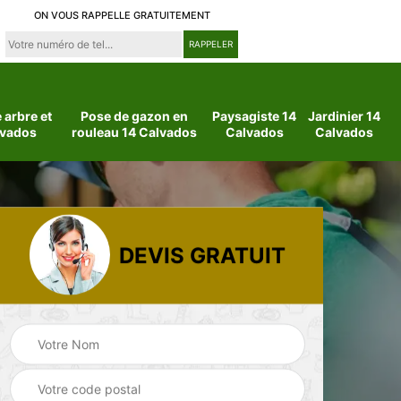
ON VOUS RAPPELLE GRATUITEMENT
arbre et
Pose de gazon en
Paysagiste 14
Jardinier 14
lvados
rouleau 14 Calvados
Calvados
Calvados
DEVIS GRATUIT
 14
Jardinier 14
Paysagiste 14
Calvados
Calvados