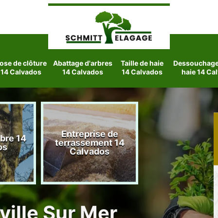
ose de clôture
Abattage d'arbres
Taille de haie
Dessouchage 
14 Calvados
14 Calvados
14 Calvados
haie 14 Ca
Entreprise de
rbre 14
Etetage d'arbre
terrassement 14
os
Calvados
Calvados
ville Sur Mer