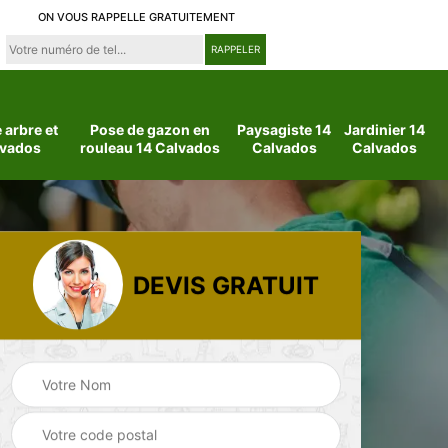
ON VOUS RAPPELLE GRATUITEMENT
arbre et
Pose de gazon en
Paysagiste 14
Jardinier 14
lvados
rouleau 14 Calvados
Calvados
Calvados
DEVIS GRATUIT
 14
Jardinier 14
Paysagiste 14
Calvados
Calvados