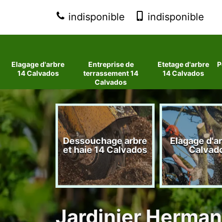
indisponible
indisponible
Elagage d'arbre
Entreprise de
Etetage d'arbre
P
14 Calvados
terrassement 14
14 Calvados
Calvados
 d'arbres
Dessouchage arbre
Elagage d'a
lvados
et haie 14 Calvados
Calvad
Jardinier Herman