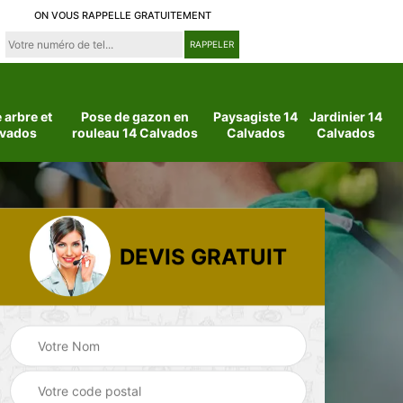
ON VOUS RAPPELLE GRATUITEMENT
arbre et
Pose de gazon en
Paysagiste 14
Jardinier 14
lvados
rouleau 14 Calvados
Calvados
Calvados
DEVIS GRATUIT
 14
Jardinier 14
Paysagiste 14
Calvados
Calvados