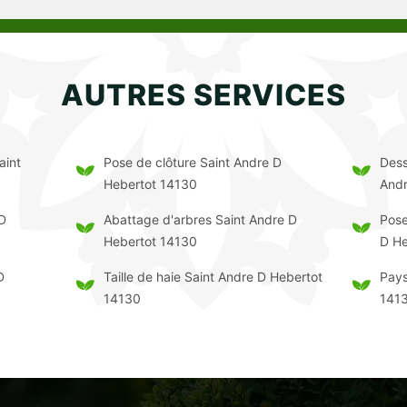
AUTRES SERVICES
aint
Pose de clôture Saint Andre D
Dess
Hebertot 14130
Andr
 D
Abattage d'arbres Saint Andre D
Pose
Hebertot 14130
D He
D
Taille de haie Saint Andre D Hebertot
Pays
14130
141