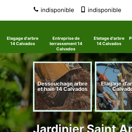
indisponible
indisponible
Elagage d'arbre
Entreprise de
Etetage d'arbre
P
14 Calvados
terrassement 14
14 Calvados
Calvados
 d'arbres
Dessouchage arbre
Elagage d'a
lvados
et haie 14 Calvados
Calvad
Jardinier Saint 