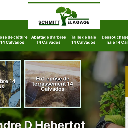
ose de clôture
Abattage d'arbres
Taille de haie
Dessouchage 
14 Calvados
14 Calvados
14 Calvados
haie 14 Ca
Entreprise de
rbre 14
Etetage d'arbre
terrassement 14
os
Calvados
Calvados
Andre D Hebertot