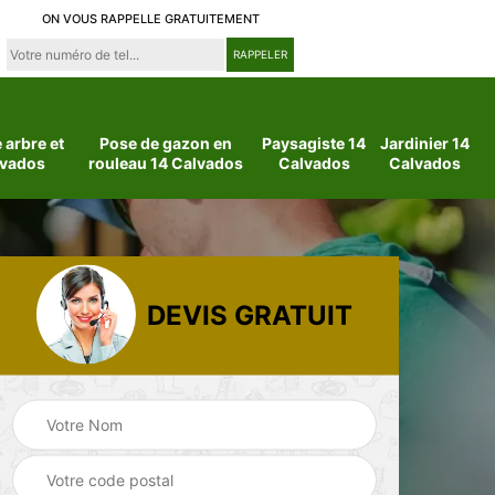
ON VOUS RAPPELLE GRATUITEMENT
arbre et
Pose de gazon en
Paysagiste 14
Jardinier 14
lvados
rouleau 14 Calvados
Calvados
Calvados
DEVIS GRATUIT
 14
Jardinier 14
Paysagiste 14
Calvados
Calvados