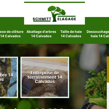
ose de clôture
Abattage d'arbres
Taille de haie
Dessouchage 
14 Calvados
14 Calvados
14 Calvados
haie 14 Ca
Entreprise de
rbre 14
Etetage d'arbre
terrassement 14
os
Calvados
Calvados