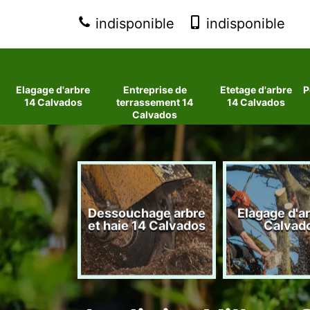
indisponible
indisponible
Elagage d'arbre
Entreprise de
Etetage d'arbre
P
14 Calvados
terrassement 14
14 Calvados
Calvados
 d'arbres
Dessouchage arbre
Elagage d'a
lvados
et haie 14 Calvados
Calvad