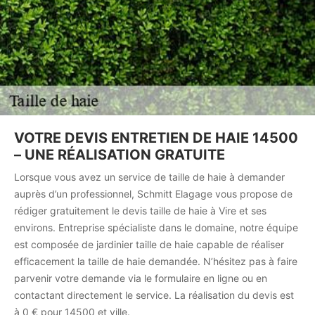
VOTRE DEVIS ENTRETIEN DE HAIE 14500
– UNE RÉALISATION GRATUITE
Lorsque vous avez un service de taille de haie à demander
auprès d’un professionnel, Schmitt Elagage vous propose de
rédiger gratuitement le devis taille de haie à Vire et ses
environs. Entreprise spécialiste dans le domaine, notre équipe
est composée de jardinier taille de haie capable de réaliser
efficacement la taille de haie demandée. N’hésitez pas à faire
parvenir votre demande via le formulaire en ligne ou en
contactant directement le service. La réalisation du devis est
à 0 € pour 14500 et ville.