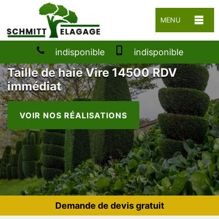
MENU
indisponible
indisponible
Taille de haie Vire 14500 RDV
immédiat
VOIR NOS RÉALISATIONS
Demande de devis gratuit