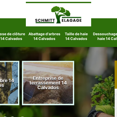
ose de clôture
Abattage d'arbres
Taille de haie
Dessouchage 
14 Calvados
14 Calvados
14 Calvados
haie 14 Ca
Entreprise de
rbre 14
Etetage d'arbre
terrassement 14
os
Calvados
Calvados