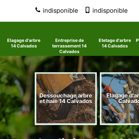
indisponible
indisponible
Elagage d'arbre
Entreprise de
Etetage d'arbre
P
14 Calvados
terrassement 14
14 Calvados
Calvados
 d'arbres
Dessouchage arbre
Elagage d'a
lvados
et haie 14 Calvados
Calvad