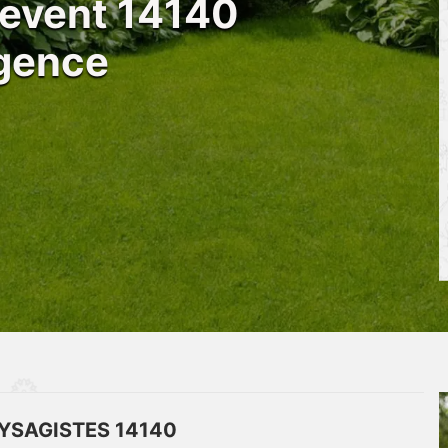
tevent 14140
rgence
YSAGISTES 14140