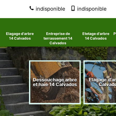
indisponible
indisponible
Elagage d'arbre
Entreprise de
Etetage d'arbre
P
14 Calvados
terrassement 14
14 Calvados
Calvados
 d'arbres
Dessouchage arbre
Elagage d'a
lvados
et haie 14 Calvados
Calvad