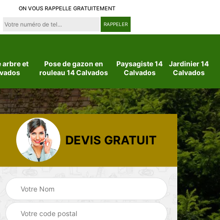
ON VOUS RAPPELLE GRATUITEMENT
arbre et
Pose de gazon en
Paysagiste 14
Jardinier 14
lvados
rouleau 14 Calvados
Calvados
Calvados
DEVIS GRATUIT
 14
Jardinier 14
Paysagiste 14
Calvados
Calvados