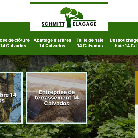
ose de clôture
Abattage d'arbres
Taille de haie
Dessouchage 
14 Calvados
14 Calvados
14 Calvados
haie 14 Ca
Entreprise de
rbre 14
Etetage d'arbre
terrassement 14
os
Calvados
Calvados